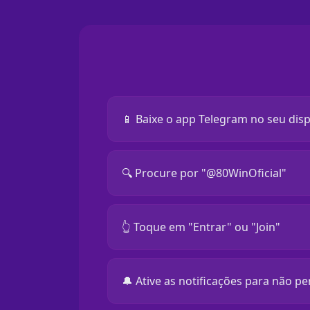
📱 Baixe o app Telegram no seu disp
🔍 Procure por "@80WinOficial"
👆 Toque em "Entrar" ou "Join"
🔔 Ative as notificações para não p