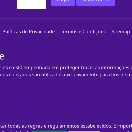
Políticas de Privacidade
Termos e Condições
Sitemap
de
ários e está empenhada em proteger todas as informações 
os coletados são utilizados exclusivamente para fins de m
r todas as regras e regulamentos estabelecidos. É import