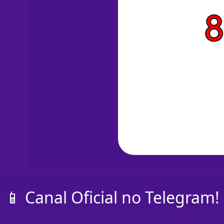
📱 Canal Oficial no Telegram!