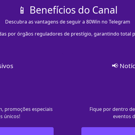
📱 Benefícios do Canal
Descubra as vantagens de seguir a 80Win no Telegram
das por órgãos reguladores de prestígio, garantindo total 
sivos
📢 Notí
m, promoções especiais
Fique por dentro d
s únicos!
eventos d