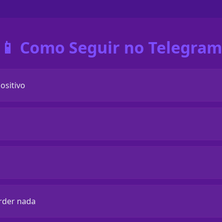
📱 Como Seguir no Telegram
ositivo
erder nada