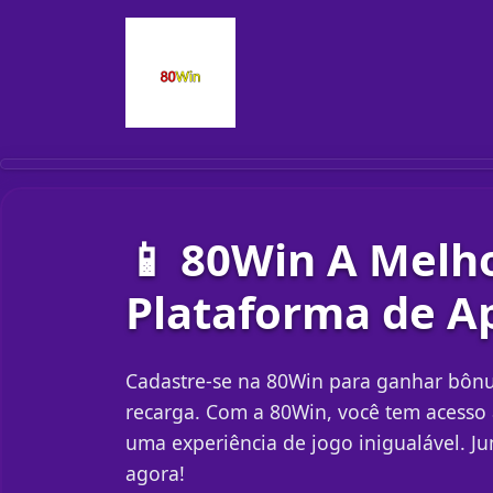
📱 80Win A Melh
Plataforma de A
Cadastre-se na 80Win para ganhar bônu
recarga. Com a 80Win, você tem acesso 
uma experiência de jogo inigualável. J
agora!