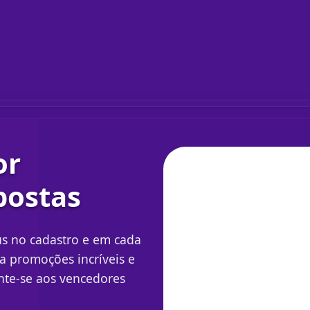
or
postas
s no cadastro e em cada
a promoções incríveis e
unte-se aos vencedores