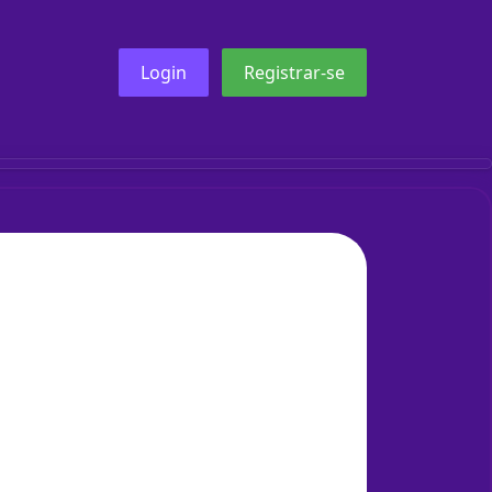
Login
Registrar-se