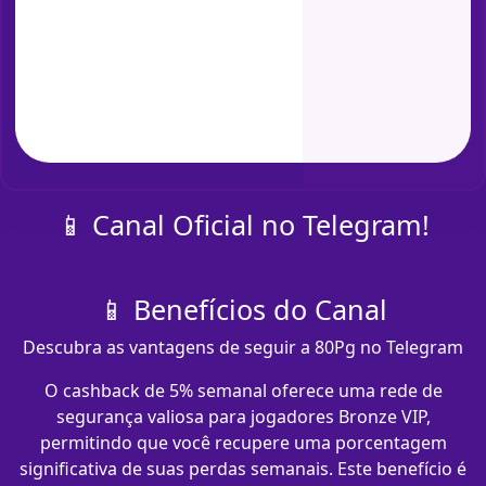
📱 Canal Oficial no Telegram!
📱 Benefícios do Canal
Descubra as vantagens de seguir a 80Pg no Telegram
O cashback de 5% semanal oferece uma rede de
segurança valiosa para jogadores Bronze VIP,
permitindo que você recupere uma porcentagem
significativa de suas perdas semanais. Este benefício é