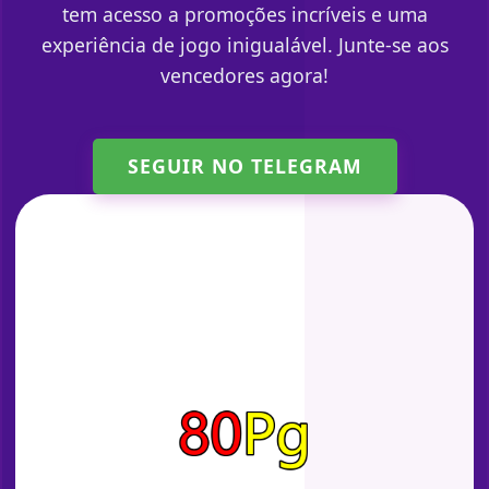
tem acesso a promoções incríveis e uma
experiência de jogo inigualável. Junte-se aos
vencedores agora!
SEGUIR NO TELEGRAM