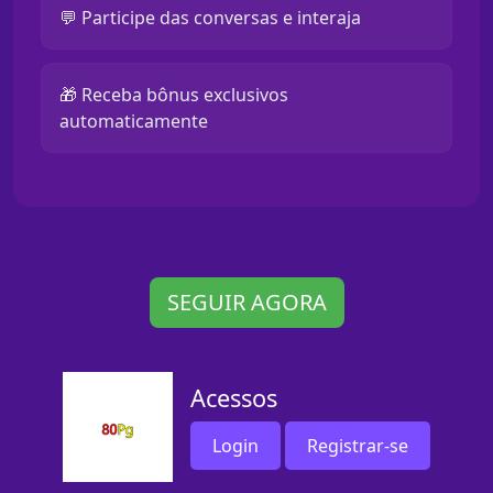
💬 Participe das conversas e interaja
🎁 Receba bônus exclusivos
automaticamente
SEGUIR AGORA
Acessos
Login
Registrar-se