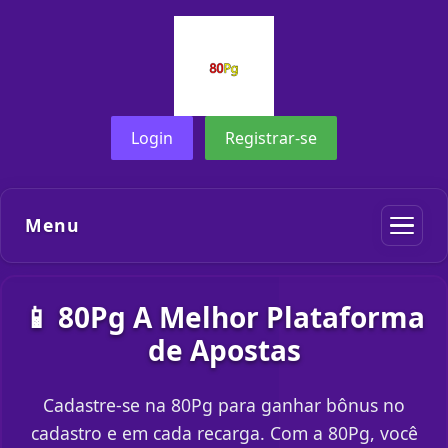
Login
Registrar-se
Menu
📱 80Pg A Melhor Plataforma
de Apostas
Cadastre-se na 80Pg para ganhar bônus no
cadastro e em cada recarga. Com a 80Pg, você