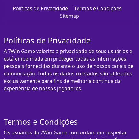
Políticas de Privacidade
Termos e Condições
Sitemap
Políticas de Privacidade
A 7Win Game valoriza a privacidade de seus usuários e
está empenhada em proteger todas as informações
pessoais fornecidas durante o uso de nossos canais de
comunicação. Todos os dados coletados são utilizados
exclusivamente para fins de melhoria contínua da
experiência de nossos jogadores.
Termos e Condições
Os usuários da 7Win Game concordam em respeitar