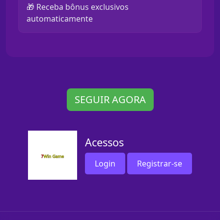
🎁 Receba bônus exclusivos
automaticamente
SEGUIR AGORA
Acessos
Login
Registrar-se