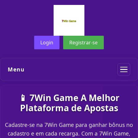
Login
Registrar-se
Menu
📱 7Win Game A Melhor
Plataforma de Apostas
Cadastre-se na 7Win Game para ganhar bônus no
cadastro e em cada recarga. Com a 7Win Game,