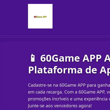
📱 60Game APP 
Plataforma de A
Cadastre-se na 60Game APP para ganha
em cada recarga. Com a 60Game APP, v
promoções incríveis e uma experiência d
Junte-se aos vencedores agora!