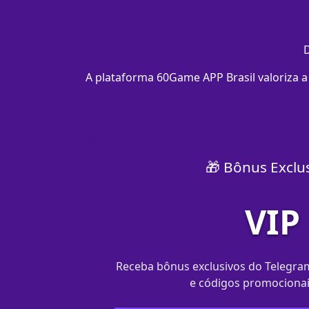
D
A plataforma 60Game APP Brasil valoriza a
🎁 Bônus Exclu
VIP
Receba bônus exclusivos do Telegra
e códigos promocionai