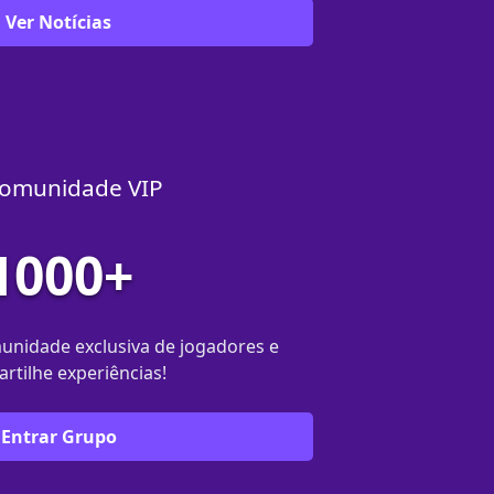
Ver Notícias
Comunidade VIP
1000+
unidade exclusiva de jogadores e
rtilhe experiências!
Entrar Grupo