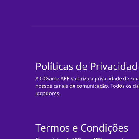
Políticas de Privacida
A 60Game APP valoriza a privacidade de se
nossos canais de comunicação. Todos os dad
jogadores.
Termos e Condições