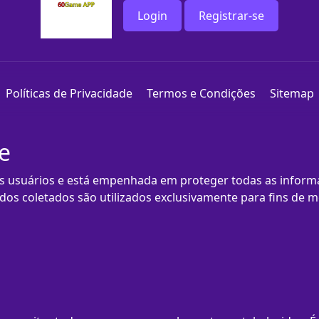
Login
Registrar-se
Políticas de Privacidade
Termos e Condições
Sitemap
de
us usuários e está empenhada em proteger todas as inform
os coletados são utilizados exclusivamente para fins de m