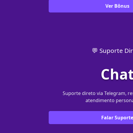
Ver Bônus
💬 Suporte Di
Cha
Suporte direto via Telegram, r
atendimento persona
Falar Suport