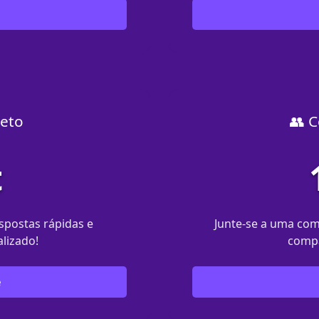
reto
👥 
t
espostas rápidas e
Junte-se a uma com
lizado!
compa
e