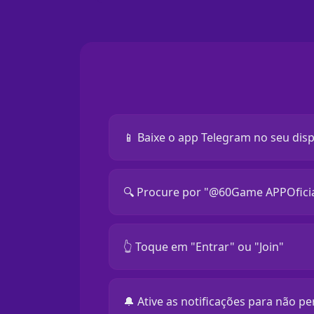
📱 Baixe o app Telegram no seu disp
🔍 Procure por "@60Game APPOficia
👆 Toque em "Entrar" ou "Join"
🔔 Ative as notificações para não p