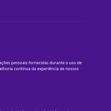
ações pessoais fornecidas durante o uso de
elhoria contínua da experiência de nossos