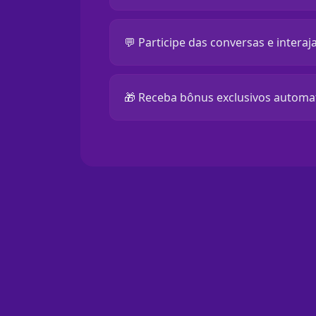
💬 Participe das conversas e interaj
🎁 Receba bônus exclusivos autom